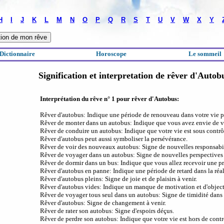
H
I
J
K
L
M
N
O
P
Q
R
S
T
U
V
W
X
Y
Dictionnaire
Horoscope
Le sommeil
Signification et interpretation de rêver d'Autob
Interprétation du rêve n° 1 pour rêver d'Autobus:
Rêver d'autobus: Indique une période de renouveau dans votre vie p
Rêver de monter dans un autobus: Indique que vous avez envie de v
Rêver de conduire un autobus: Indique que votre vie est sous contrô
Rêver d'autobus peut aussi symboliser la persévérance.
Rêver de voir des nouveaux autobus: Signe de nouvelles responsabili
Rêver de voyager dans un autobus: Signe de nouvelles perspectives 
Rêver de dormir dans un bus: Indique que vous allez recevoir une pr
Rêver d'autobus en panne: Indique une période de retard dans la réal
Rêver d'autobus pleins: Signe de joie et de plaisirs à venir.
Rêver d'autobus vides: Indique un manque de motivation et d'objectiv
Rêver de voyager tous seul dans un autobus: Signe de timidité dans v
Rêver d'autobus: Signe de changement à venir.
Rêver de rater son autobus: Signe d'espoirs déçus.
Rêver de perdre son autobus: Indique que votre vie est hors de contr