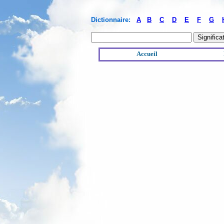
Dictionnaire:
A
B
C
D
E
F
G
Accueil