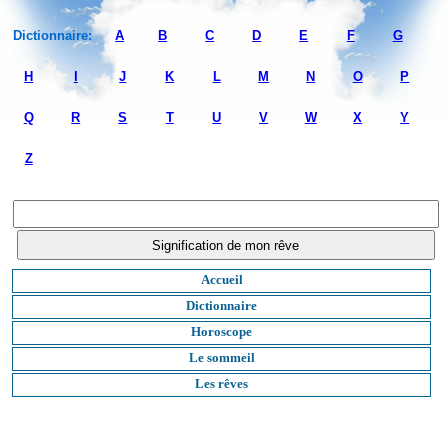
Dictionnaire:
A
B
C
D
E
F
G
H
I
J
K
L
M
N
O
P
Q
R
S
T
U
V
W
X
Y
Z
Accueil
Dictionnaire
Horoscope
Le sommeil
Les rêves