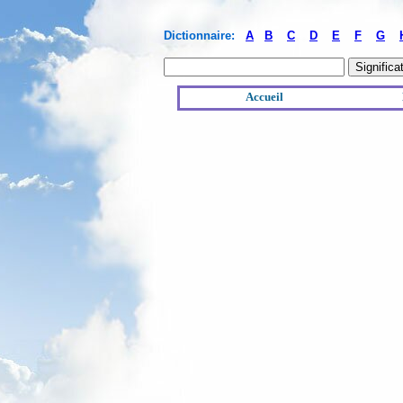
Dictionnaire:
A
B
C
D
E
F
G
Accueil