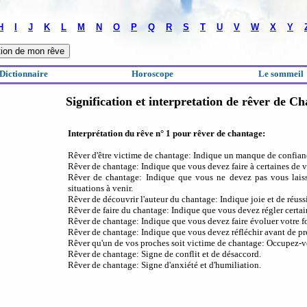
H
I
J
K
L
M
N
O
P
Q
R
S
T
U
V
W
X
Y
Dictionnaire
Horoscope
Le sommeil
Signification et interpretation de rêver de C
Interprétation du rêve n° 1 pour rêver de chantage:
Rêver d'être victime de chantage: Indique un manque de confianc
Rêver de chantage: Indique que vous devez faire à certaines de v
Rêver de chantage: Indique que vous ne devez pas vous laisse
situations à venir.
Rêver de découvrir l'auteur du chantage: Indique joie et de réussit
Rêver de faire du chantage: Indique que vous devez régler certa
Rêver de chantage: Indique que vous devez faire évoluer votre fo
Rêver de chantage: Indique que vous devez réfléchir avant de pr
Rêver qu'un de vos proches soit victime de chantage: Occupez-vo
Rêver de chantage: Signe de conflit et de désaccord.
Rêver de chantage: Signe d'anxiété et d'humiliation.