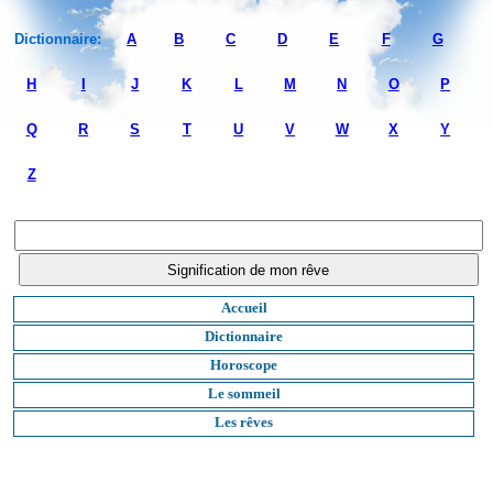
Dictionnaire:
A
B
C
D
E
F
G
H
I
J
K
L
M
N
O
P
Q
R
S
T
U
V
W
X
Y
Z
Accueil
Dictionnaire
Horoscope
Le sommeil
Les rêves