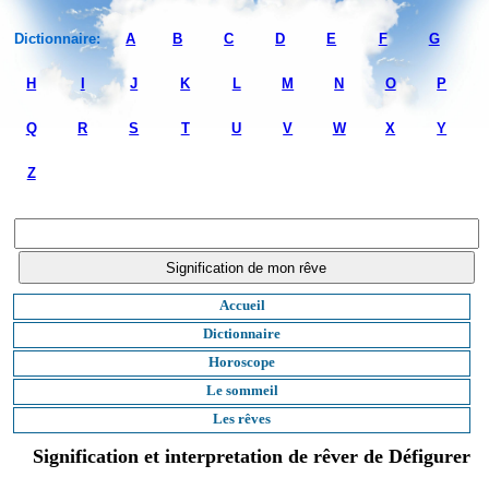
Dictionnaire:
A
B
C
D
E
F
G
H
I
J
K
L
M
N
O
P
Q
R
S
T
U
V
W
X
Y
Z
Accueil
Dictionnaire
Horoscope
Le sommeil
Les rêves
Signification et interpretation de rêver de Défigurer