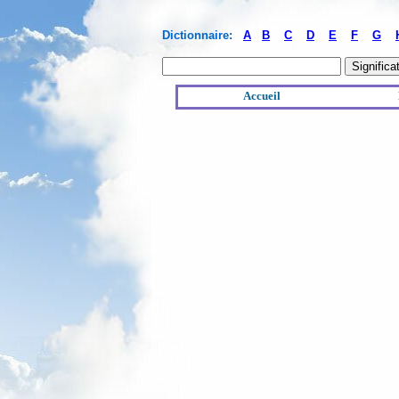
Dictionnaire:
A
B
C
D
E
F
G
Accueil