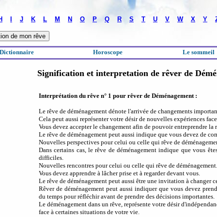
H
I
J
K
L
M
N
O
P
Q
R
S
T
U
V
W
X
Y
Dictionnaire
Horoscope
Le sommeil
Signification et interpretation de rêver de Dé
Interprétation du rêve n° 1 pour rêver de Déménagement :
Le rêve de déménagement dénote l'arrivée de changements important
Cela peut aussi représenter votre désir de nouvelles expériences face
Vous devez accepter le changement afin de pouvoir entreprendre la ré
Le rêve de déménagement peut aussi indique que vous devez de comm
Nouvelles perspectives pour celui ou celle qui rêve de déménageme
Dans certains cas, le rêve de déménagement indique que vous êtes p
difficiles.
Nouvelles rencontres pour celui ou celle qui rêve de déménagement
Vous devez apprendre à lâcher prise et à regarder devant vous.
Le rêve de déménagement peut aussi être une invitation à changer ce
Rêver de déménagement peut aussi indiquer que vous devez prend
du temps pour réfléchir avant de prendre des décisions importantes.
Le déménagement dans un rêve, représente votre désir d'indépendan
face à certaines situations de votre vie.