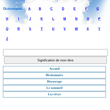
Dictionnaire:
A
B
C
D
E
F
G
H
I
J
K
L
M
N
O
P
Q
R
S
T
U
V
W
X
Y
Z
Accueil
Dictionnaire
Horoscope
Le sommeil
Les rêves