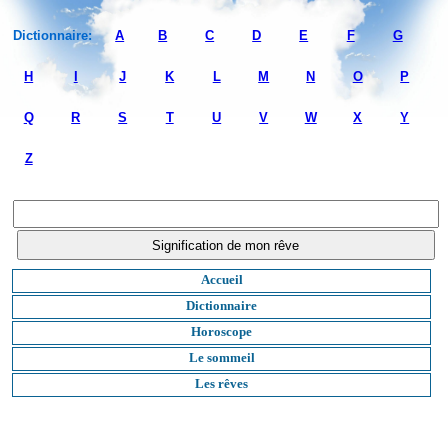
Dictionnaire:
A
B
C
D
E
F
G
H
I
J
K
L
M
N
O
P
Q
R
S
T
U
V
W
X
Y
Z
Accueil
Dictionnaire
Horoscope
Le sommeil
Les rêves