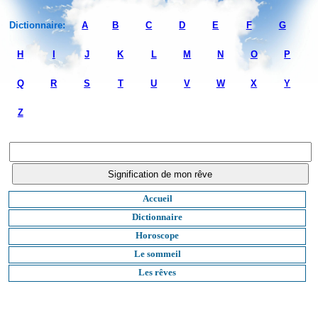
Dictionnaire:
A
B
C
D
E
F
G
H
I
J
K
L
M
N
O
P
Q
R
S
T
U
V
W
X
Y
Z
Accueil
Dictionnaire
Horoscope
Le sommeil
Les rêves