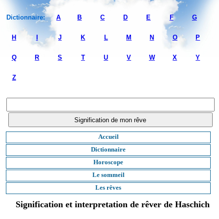
Dictionnaire:
A
B
C
D
E
F
G
H
I
J
K
L
M
N
O
P
Q
R
S
T
U
V
W
X
Y
Z
Accueil
Dictionnaire
Horoscope
Le sommeil
Les rêves
Signification et interpretation de rêver de Haschich