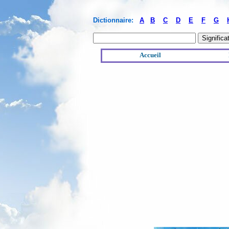
Dictionnaire:
A
B
C
D
E
F
G
Accueil