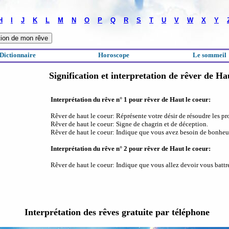
H
I
J
K
L
M
N
O
P
Q
R
S
T
U
V
W
X
Y
Dictionnaire
Horoscope
Le sommeil
Signification et interpretation de rêver de Ha
Interprétation du rêve n° 1 pour rêver de Haut le coeur:
Rêver de haut le coeur: Réprésente votre désir de résoudre les pr
Rêver de haut le coeur: Signe de chagrin et de déception.
Rêver de haut le coeur: Indique que vous avez besoin de bonheur 
Interprétation du rêve n° 2 pour rêver de Haut le coeur:
Rêver de haut le coeur: Indique que vous allez devoir vous battre 
Interprétation des rêves gratuite par téléphone