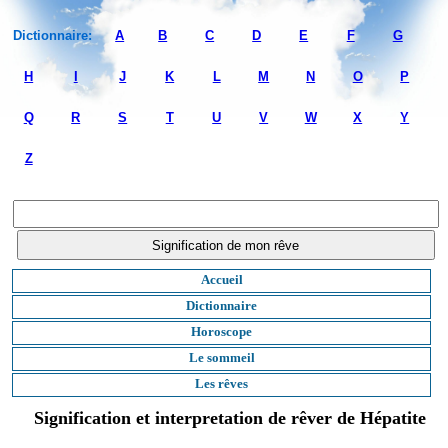
Dictionnaire:
A
B
C
D
E
F
G
H
I
J
K
L
M
N
O
P
Q
R
S
T
U
V
W
X
Y
Z
Accueil
Dictionnaire
Horoscope
Le sommeil
Les rêves
Signification et interpretation de rêver de Hépatite