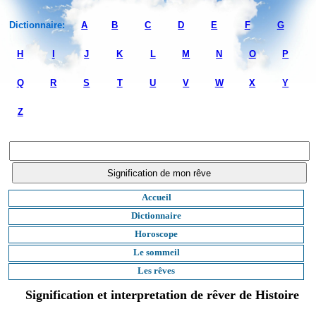
Dictionnaire:
A
B
C
D
E
F
G
H
I
J
K
L
M
N
O
P
Q
R
S
T
U
V
W
X
Y
Z
Accueil
Dictionnaire
Horoscope
Le sommeil
Les rêves
Signification et interpretation de rêver de Histoire