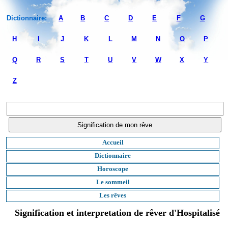
Dictionnaire:
A
B
C
D
E
F
G
H
I
J
K
L
M
N
O
P
Q
R
S
T
U
V
W
X
Y
Z
Accueil
Dictionnaire
Horoscope
Le sommeil
Les rêves
Signification et interpretation de rêver d'Hospitalisé