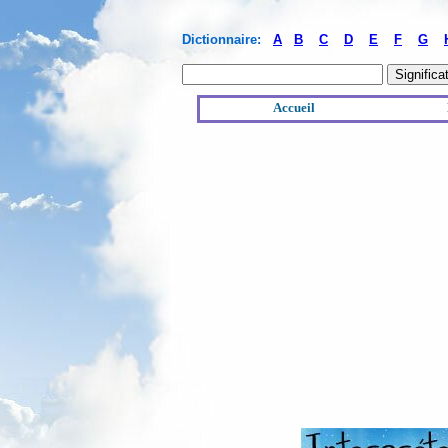
Dictionnaire:
A
B
C
D
E
F
G
Accueil