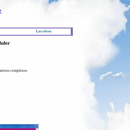
Z
Les rêves
luler
uations complexes.