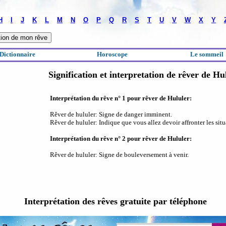
H
I
J
K
L
M
N
O
P
Q
R
S
T
U
V
W
X
Y
Dictionnaire
Horoscope
Le sommeil
Signification et interpretation de rêver de Hu
Interprétation du rêve n° 1 pour rêver de Hululer:
Rêver de hululer: Signe de danger imminent.
Rêver de hululer: Indique que vous allez devoir affronter les sit
Interprétation du rêve n° 2 pour rêver de Hululer:
Rêver de hululer: Signe de bouleversement à venir.
Interprétation des rêves gratuite par téléphone