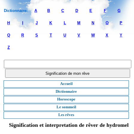
Dictionnaire:
A
B
C
D
E
F
G
H
I
J
K
L
M
N
O
P
Q
R
S
T
U
V
W
X
Y
Z
Accueil
Dictionnaire
Horoscope
Le sommeil
Les rêves
Signification et interpretation de rêver de hydromel