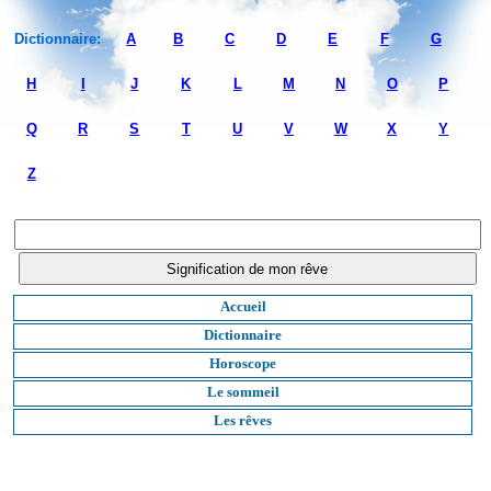
Dictionnaire:
A
B
C
D
E
F
G
H
I
J
K
L
M
N
O
P
Q
R
S
T
U
V
W
X
Y
Z
Accueil
Dictionnaire
Horoscope
Le sommeil
Les rêves