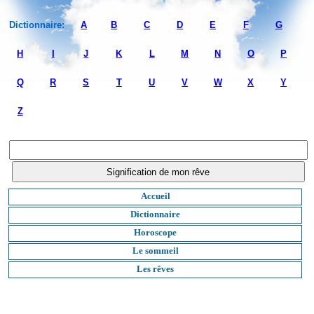
Dictionnaire:
A
B
C
D
E
F
G
H
I
J
K
L
M
N
O
P
Q
R
S
T
U
V
W
X
Y
Z
Accueil
Dictionnaire
Horoscope
Le sommeil
Les rêves