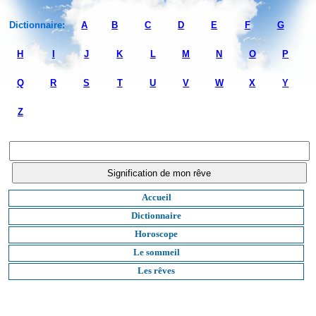
Dictionnaire:
A
B
C
D
E
F
G
H
I
J
K
L
M
N
O
P
Q
R
S
T
U
V
W
X
Y
Z
Accueil
Dictionnaire
Horoscope
Le sommeil
Les rêves