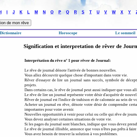
H
I
J
K
L
M
N
O
P
Q
R
S
T
U
V
W
X
Y
Dictionnaire
Horoscope
Le sommeil
Signification et interpretation de rêver de Journ
Interprétation du rêve n° 1 pour rêver de Journal:
Le rêve de journal dénote l'arrivée de bonnes nouvelles.
Vous allez découvrir quelque chose d'important dans votre vie.
Rêver d'essayer de lire un journal sans succès, symbole de décept
projets.
Dans certains cas, le rêve de journal peut aussi indiquer que vous all
Le rêve de lire un journal représente votre désir d'acquérir de nouve
Rêver de journal est l'indice de trahison et de calomnie au sein de vo
Acheter un journal en rêve, dénote votre désir de comprendre certa
importantes pour votre avenir.
Nouvelles opportunités à venir pour celui ou celle qui rêve de journ
Vous devez analyser certaines situations de votre vie.
Si les pages du journal sont blanches, indique que vous devez prend
Le rêve de journal illisible, annonce que vous n'êtes pas prêts à faire
Vous avez besoin de trouver la solution à vos problèmes.