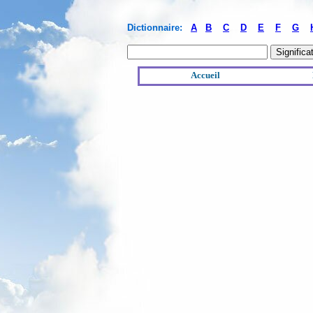
Dictionnaire:
A
B
C
D
E
F
G
Accueil