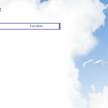
Z
Les rêves
.