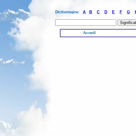
Dictionnaire:
A
B
C
D
E
F
G
Accueil