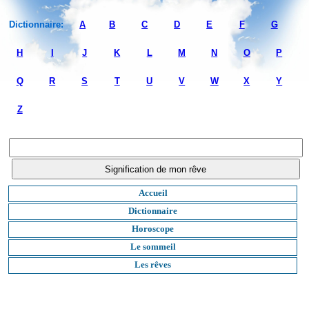
Dictionnaire:
A
B
C
D
E
F
G
H
I
J
K
L
M
N
O
P
Q
R
S
T
U
V
W
X
Y
Z
Accueil
Dictionnaire
Horoscope
Le sommeil
Les rêves