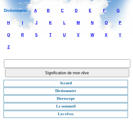
Dictionnaire:
A
B
C
D
E
F
G
H
I
J
K
L
M
N
O
P
Q
R
S
T
U
V
W
X
Y
Z
Accueil
Dictionnaire
Horoscope
Le sommeil
Les rêves