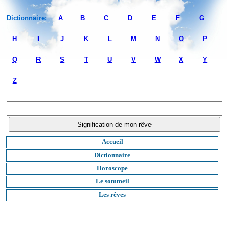
Dictionnaire:
A
B
C
D
E
F
G
H
I
J
K
L
M
N
O
P
Q
R
S
T
U
V
W
X
Y
Z
Accueil
Dictionnaire
Horoscope
Le sommeil
Les rêves