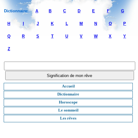
Dictionnaire:
A
B
C
D
E
F
G
H
I
J
K
L
M
N
O
P
Q
R
S
T
U
V
W
X
Y
Z
Accueil
Dictionnaire
Horoscope
Le sommeil
Les rêves