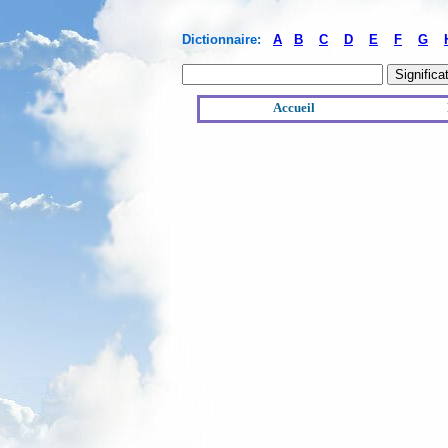
Dictionnaire:
A
B
C
D
E
F
G
Accueil