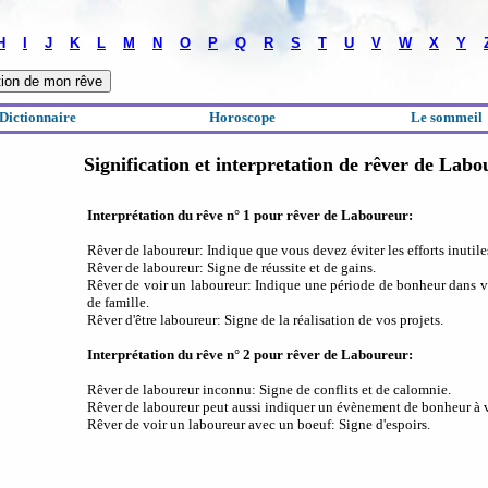
H
I
J
K
L
M
N
O
P
Q
R
S
T
U
V
W
X
Y
Dictionnaire
Horoscope
Le sommeil
Signification et interpretation de rêver de Lab
Interprétation du rêve n° 1 pour rêver de Laboureur:
Rêver de laboureur: Indique que vous devez éviter les efforts inutile
Rêver de laboureur: Signe de réussite et de gains.
Rêver de voir un laboureur: Indique une période de bonheur dans vo
de famille.
Rêver d'être laboureur: Signe de la réalisation de vos projets.
Interprétation du rêve n° 2 pour rêver de Laboureur:
Rêver de laboureur inconnu: Signe de conflits et de calomnie.
Rêver de laboureur peut aussi indiquer un évènement de bonheur à v
Rêver de voir un laboureur avec un boeuf: Signe d'espoirs.