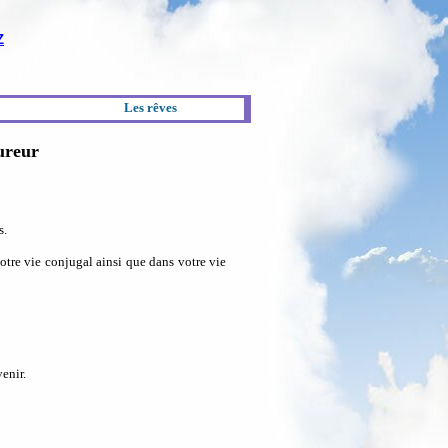
Z
Les rêves
oureur
s.
tre vie conjugal ainsi que dans votre vie
enir.