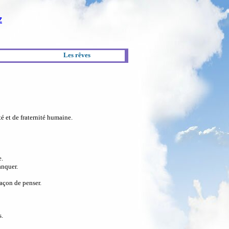
Z
Les rêves
té et de fraternité humaine.
e.
anquer.
façon de penser.
s.