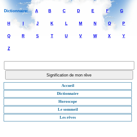
Dictionnaire:
A
B
C
D
E
F
G
H
I
J
K
L
M
N
O
P
Q
R
S
T
U
V
W
X
Y
Z
Accueil
Dictionnaire
Horoscope
Le sommeil
Les rêves