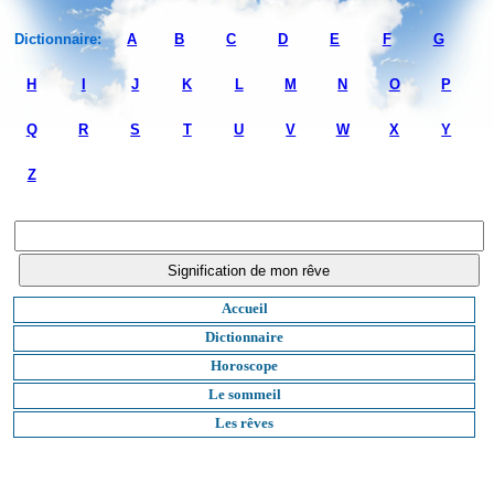
Dictionnaire:
A
B
C
D
E
F
G
H
I
J
K
L
M
N
O
P
Q
R
S
T
U
V
W
X
Y
Z
Accueil
Dictionnaire
Horoscope
Le sommeil
Les rêves