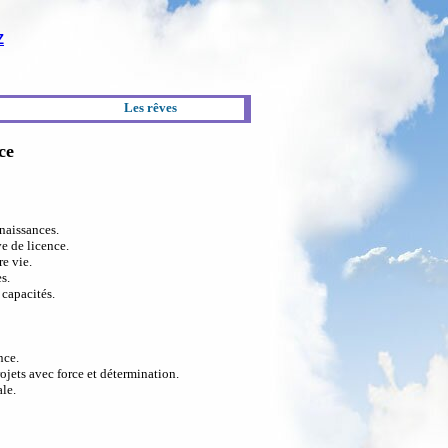
Z
Les rêves
ce
nnaissances.
ve de licence.
e vie.
s.
 capacités.
nce.
ojets avec force et détermination.
ale.