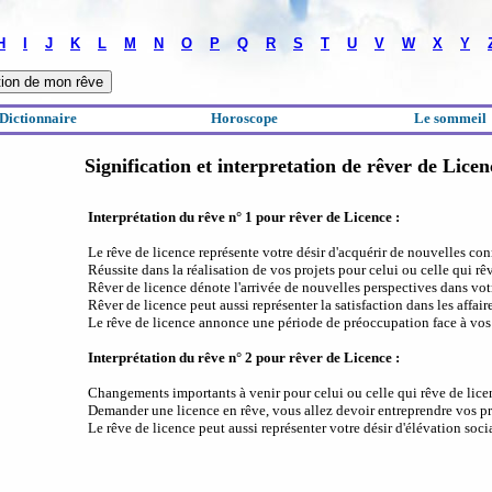
H
I
J
K
L
M
N
O
P
Q
R
S
T
U
V
W
X
Y
Dictionnaire
Horoscope
Le sommeil
Signification et interpretation de rêver de Licen
Interprétation du rêve n° 1 pour rêver de Licence :
Le rêve de licence représente votre désir d'acquérir de nouvelles co
Réussite dans la réalisation de vos projets pour celui ou celle qui rê
Rêver de licence dénote l'arrivée de nouvelles perspectives dans votr
Rêver de licence peut aussi représenter la satisfaction dans les affaire
Le rêve de licence annonce une période de préoccupation face à vos
Interprétation du rêve n° 2 pour rêver de Licence :
Changements importants à venir pour celui ou celle qui rêve de lice
Demander une licence en rêve, vous allez devoir entreprendre vos pr
Le rêve de licence peut aussi représenter votre désir d'élévation soci