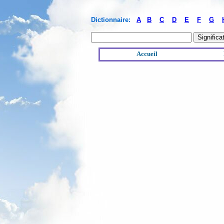
Dictionnaire:
A
B
C
D
E
F
G
Accueil