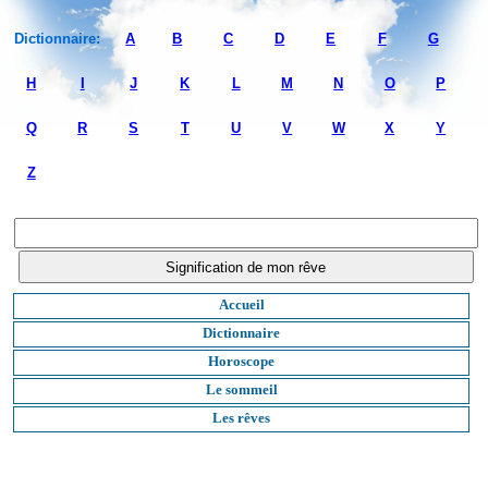
Dictionnaire:
A
B
C
D
E
F
G
H
I
J
K
L
M
N
O
P
Q
R
S
T
U
V
W
X
Y
Z
Accueil
Dictionnaire
Horoscope
Le sommeil
Les rêves