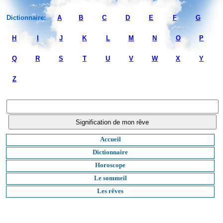
Dictionnaire:
A
B
C
D
E
F
G
H
I
J
K
L
M
N
O
P
Q
R
S
T
U
V
W
X
Y
Z
Accueil
Dictionnaire
Horoscope
Le sommeil
Les rêves