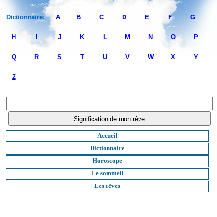
Dictionnaire:
A
B
C
D
E
F
G
H
I
J
K
L
M
N
O
P
Q
R
S
T
U
V
W
X
Y
Z
Accueil
Dictionnaire
Horoscope
Le sommeil
Les rêves