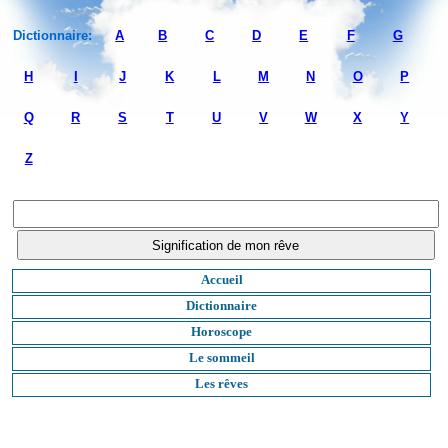
Dictionnaire:
A
B
C
D
E
F
G
H
I
J
K
L
M
N
O
P
Q
R
S
T
U
V
W
X
Y
Z
Accueil
Dictionnaire
Horoscope
Le sommeil
Les rêves