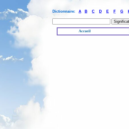
Dictionnaire:
A
B
C
D
E
F
G
Accueil