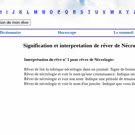
H
I
J
K
L
M
N
O
P
Q
R
S
T
U
V
W
X
Y
Dictionnaire
Horoscope
Le sommeil
Signification et interpretation de rêver de Nécro
Interprétation du rêve n° 1 pour rêver de Nécrologie:
Rêver de lire la rubrique nécrologie dans un journal: Signe de bonne
Rêver de nécrologie et voir le nom qu'une connaissance: Indique une 
Rêver de nécrologie et voir son nom: Indique une période de renaiss
Rêver de nécrologie et voir le nom d'un proche: Indique que vous d