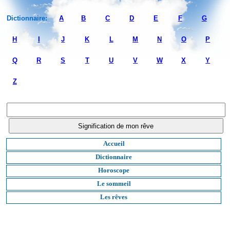
Dictionnaire:
A
B
C
D
E
F
G
H
I
J
K
L
M
N
O
P
Q
R
S
T
U
V
W
X
Y
Z
Accueil
Dictionnaire
Horoscope
Le sommeil
Les rêves