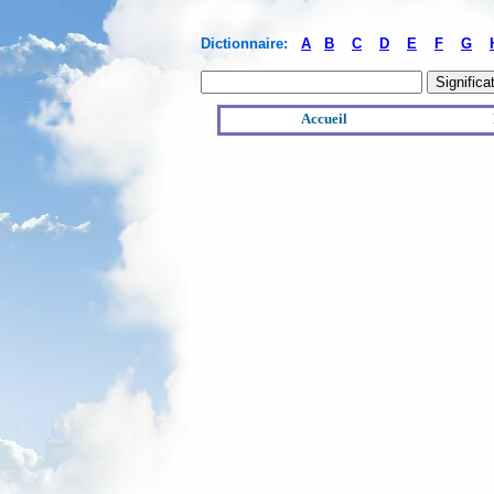
Dictionnaire:
A
B
C
D
E
F
G
Accueil