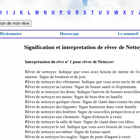
H
I
J
K
L
M
N
O
P
Q
R
S
T
U
V
W
X
Y
Dictionnaire
Horoscope
Le sommeil
Signification et interpretation de rêver de Netto
Interprétation du rêve n° 1 pour rêver de Nettoyer:
Rêver de nettoyer: Indique que vous avez besoin de mettre de l'or
maison: Signe de bonheur et de joie.
Rêver de nettoyer des vêtements: Indique que vous avez envie de c
Rêver de nettoyer sa cuisine: Signe de bonne santé et d'optimisme.
Rêver de se nettoyer les dents: Indique l'arrivée de bonnes nouvelles
Rêver de nettoyer ses mains: Signe de bien-être en famille.
Rêver de nettoyer quelque chose: Signe de clarté dans toutes les situ
Rêver de nettoyer des légumes: Signe harmonie dans votre famille.
Rêver de nettoyer des fenêtres: Signe de nouvelles perspectives à ven
Rêver de nettoyer une cheminée: Signe d'obstacle à venir.
Rêver de nettoyer la salle de bain: Signe de clarté dans vos idées.
Rêver de nettoyer le sol: Indique que vous avez besoin de vous libér
Rêver de nettoyer soi-même: Signe de bonne santé.
Rêver de se nettoyer les ongles: Signe de perte d'argent à venir.