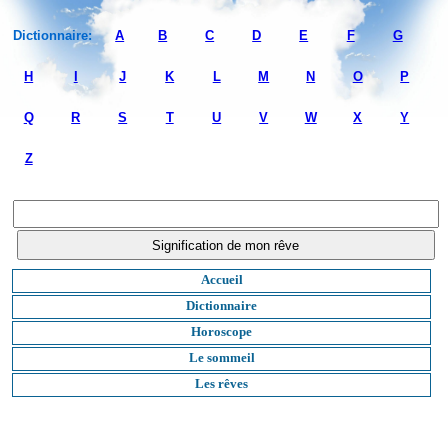
Dictionnaire:
A
B
C
D
E
F
G
H
I
J
K
L
M
N
O
P
Q
R
S
T
U
V
W
X
Y
Z
Accueil
Dictionnaire
Horoscope
Le sommeil
Les rêves