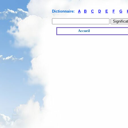
Dictionnaire:
A
B
C
D
E
F
G
Accueil