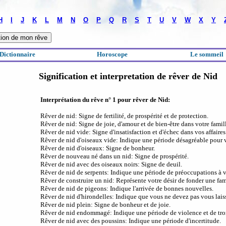
H
I
J
K
L
M
N
O
P
Q
R
S
T
U
V
W
X
Y
Dictionnaire
Horoscope
Le sommeil
Signification et interpretation de rêver de Nid
Interprétation du rêve n° 1 pour rêver de Nid:
Rêver de nid: Signe de fertilité, de prospérité et de protection.
Rêver de nid: Signe de joie, d'amour et de bien-être dans votre famil
Rêver de nid vide: Signe d'insatisfaction et d'échec dans vos affaires
Rêver de nid d'oiseaux vide: Indique une période désagréable pour 
Rêver de nid d'oiseaux: Signe de bonheur.
Rêver de nouveau né dans un nid: Signe de prospérité.
Rêver de nid avec des oiseaux noirs: Signe de deuil.
Rêver de nid de serpents: Indique une période de préoccupations à v
Rêver de construire un nid: Représente votre désir de fonder une fam
Rêver de nid de pigeons: Indique l'arrivée de bonnes nouvelles.
Rêver de nid d'hirondelles: Indique que vous ne devez pas vous lais
Rêver de nid plein: Signe de bonheur et de joie.
Rêver de nid endommagé: Indique une période de violence et de tro
Rêver de nid avec des poussins: Indique une période d'incertitude.