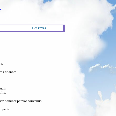
Z
Les rêves
le.
.
vos finances.
enir.
ille.
sez dominer par vos souvenirs.
mperie.