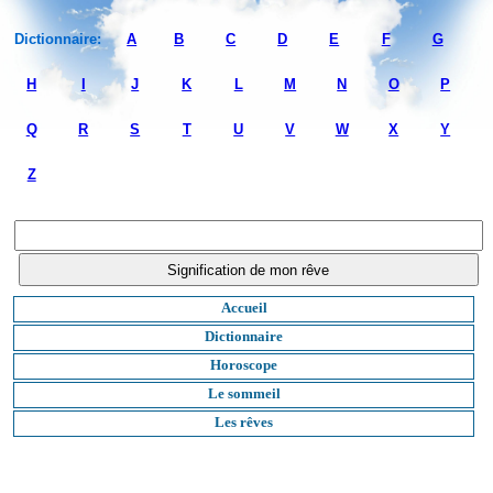
Dictionnaire:
A
B
C
D
E
F
G
H
I
J
K
L
M
N
O
P
Q
R
S
T
U
V
W
X
Y
Z
Accueil
Dictionnaire
Horoscope
Le sommeil
Les rêves