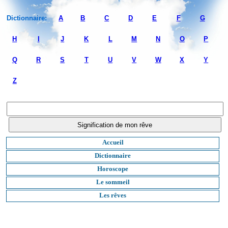
Dictionnaire:
A
B
C
D
E
F
G
H
I
J
K
L
M
N
O
P
Q
R
S
T
U
V
W
X
Y
Z
Accueil
Dictionnaire
Horoscope
Le sommeil
Les rêves