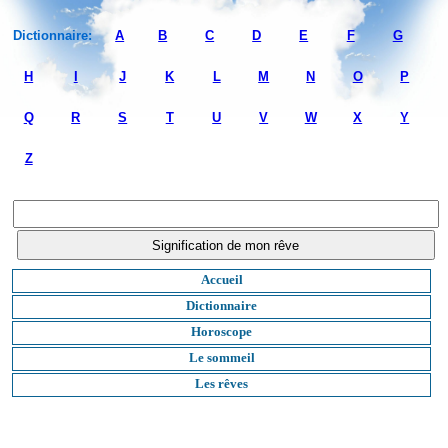
Dictionnaire:
A
B
C
D
E
F
G
H
I
J
K
L
M
N
O
P
Q
R
S
T
U
V
W
X
Y
Z
Accueil
Dictionnaire
Horoscope
Le sommeil
Les rêves