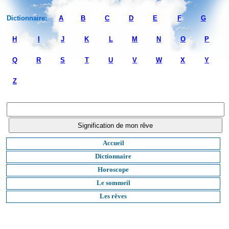
Dictionnaire:
A
B
C
D
E
F
G
H
I
J
K
L
M
N
O
P
Q
R
S
T
U
V
W
X
Y
Z
Accueil
Dictionnaire
Horoscope
Le sommeil
Les rêves