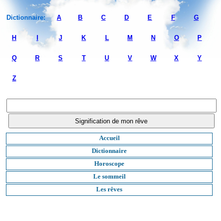
Dictionnaire:
A
B
C
D
E
F
G
H
I
J
K
L
M
N
O
P
Q
R
S
T
U
V
W
X
Y
Z
Accueil
Dictionnaire
Horoscope
Le sommeil
Les rêves