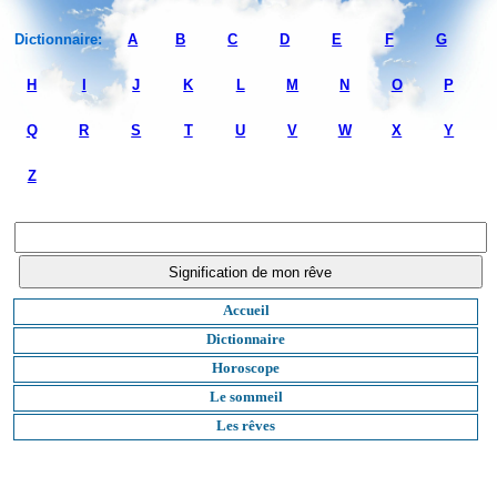
Dictionnaire:
A
B
C
D
E
F
G
H
I
J
K
L
M
N
O
P
Q
R
S
T
U
V
W
X
Y
Z
Accueil
Dictionnaire
Horoscope
Le sommeil
Les rêves