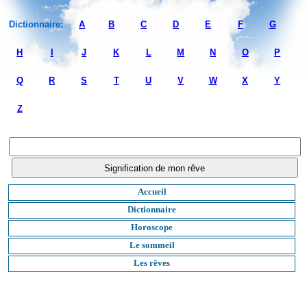
Dictionnaire:
A
B
C
D
E
F
G
H
I
J
K
L
M
N
O
P
Q
R
S
T
U
V
W
X
Y
Z
Accueil
Dictionnaire
Horoscope
Le sommeil
Les rêves