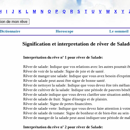
H
I
J
K
L
M
N
O
P
Q
R
S
T
U
V
W
X
Y
Dictionnaire
Horoscope
Le sommeil
Signification et interpretation de rêver de Salad
Interprétation du rêve n° 1 pour rêver de Salade:
Rêver de salade: Indique que vos relations avec les autres pourrait êtr
Rêver de voir de la salade: Signe de joie et de santé.
Rêver de manger une salade: Indique que vous avez besoin d'exprim
Rêver de salade peut aussi être signe de bonne santé.
Rêver de nettoyer la salade: Indique que vous devez être très méfian
Rêver de cultiver de la salade: Indique une période de pauvres bénéfi
Rêver de salade indique que vous devez clarifier une situation ambi
Rêver de salade de fruit: Signe d'énergie et de plaisirs.
Rêver de salade: Signe de pertes financières.
Rêver de salade verte: Indique que vous devez faire attention à votre
Rêver de salade de tomate: Signe de bonheur et de bien-être au sein 
Rêver de manger de la salade peut aussi indiquer une période de mal
Interprétation du rêve n° 2 pour rêver de Salade: