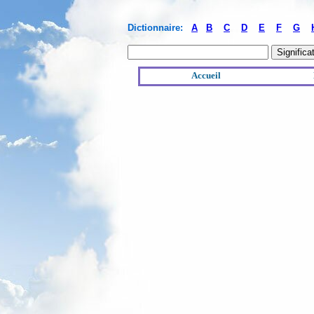
Dictionnaire:
A
B
C
D
E
F
G
Accueil