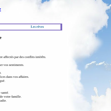
Z
Les rêves
e
e affectés par des conflits intérêts.
er vos sentiments.
t.
ces dans vos affaires.
guë.
 santé.
de votre famille.
adie.