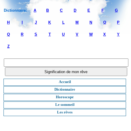
Dictionnaire:
A
B
C
D
E
F
G
H
I
J
K
L
M
N
O
P
Q
R
S
T
U
V
W
X
Y
Z
Accueil
Dictionnaire
Horoscope
Le sommeil
Les rêves