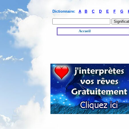
Dictionnaire:
A
B
C
D
E
F
G
Accueil