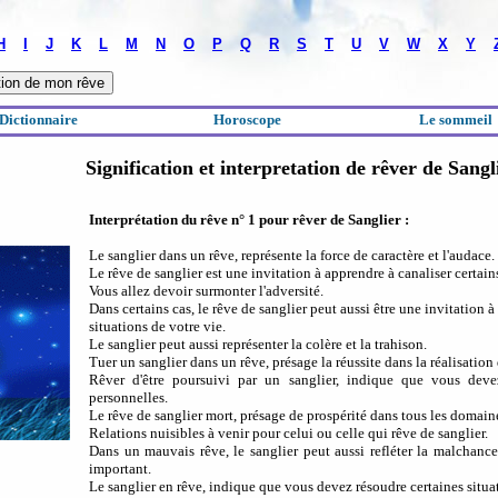
H
I
J
K
L
M
N
O
P
Q
R
S
T
U
V
W
X
Y
Dictionnaire
Horoscope
Le sommeil
Signification et interpretation de rêver de Sangl
Interprétation du rêve n° 1 pour rêver de Sanglier :
Le sanglier dans un rêve, représente la force de caractère et l'audace.
Le rêve de sanglier est une invitation à apprendre à canaliser certain
Vous allez devoir surmonter l'adversité.
Dans certains cas, le rêve de sanglier peut aussi être une invitation à
situations de votre vie.
Le sanglier peut aussi représenter la colère et la trahison.
Tuer un sanglier dans un rêve, présage la réussite dans la réalisation 
Rêver d'être poursuivi par un sanglier, indique que vous deve
personnelles.
Le rêve de sanglier mort, présage de prospérité dans tous les domaine
Relations nuisibles à venir pour celui ou celle qui rêve de sanglier.
Dans un mauvais rêve, le sanglier peut aussi refléter la malchance 
important.
Le sanglier en rêve, indique que vous devez résoudre certaines situa