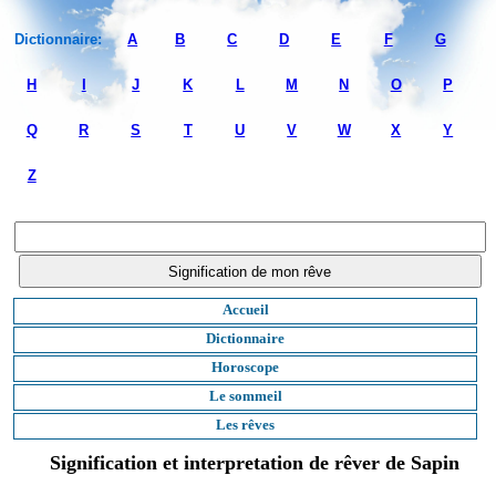
Dictionnaire:
A
B
C
D
E
F
G
H
I
J
K
L
M
N
O
P
Q
R
S
T
U
V
W
X
Y
Z
Accueil
Dictionnaire
Horoscope
Le sommeil
Les rêves
Signification et interpretation de rêver de Sapin